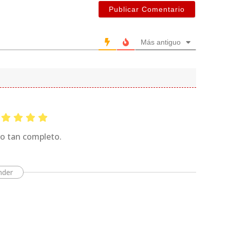
Más antiguo
vo tan completo.
nder