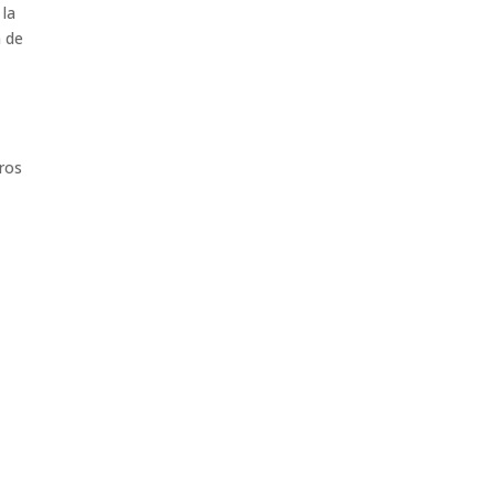
 la
n de
tros