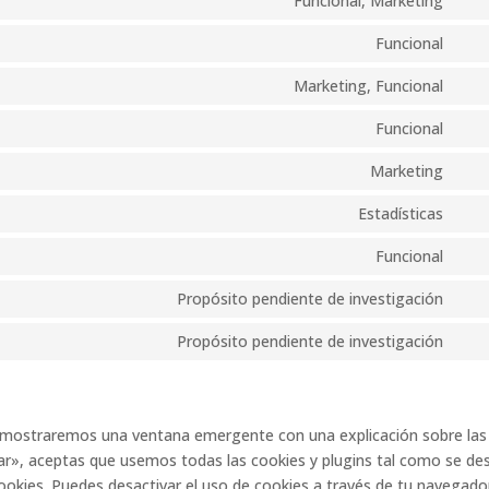
Funcional, Marketing
goo
Con
serv
rec
to
Funcional
goo
Con
serv
map
to
Marketing, Funcional
twit
Con
serv
to
Funcional
wha
Con
serv
to
Marketing
tikt
Con
serv
to
Estadísticas
join
Con
serv
to
Funcional
fac
Con
serv
to
Propósito pendiente de investigación
goo
Con
serv
anal
to
Propósito pendiente de investigación
lite
Con
serv
to
mix
serv
vari
e mostraremos una ventana emergente con una explicación sobre las
r», aceptas que usemos todas las cookies y plugins tal como se des
ookies. Puedes desactivar el uso de cookies a través de tu navegado