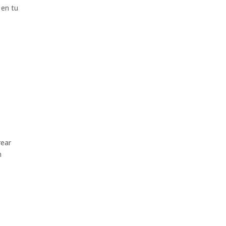
 en tu
rear
n