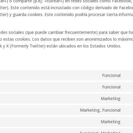
r») o compartir (p.ej.: «tuitear») en redes sociales como Facebook,
ter). Este contenido está incrustado con código derivado de Faceb
ter) y guarda cookies. Este contenido podría procesar cierta inform
s redes sociales (que puede cambiar frecuentemente) para saber que h
o estas cookies. Los datos que reciben son anonimizados lo máxim
 y X (Formerly Twitter) están ubicados en los Estados Unidos.
Funcional
Con
to
Funcional
Con
serv
to
Marketing
wor
Con
serv
to
Marketing, Funcional
com
Con
serv
to
Marketing
goo
Con
serv
fon
to