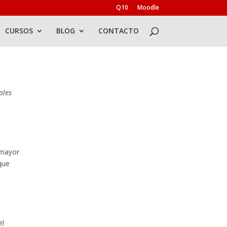
Q10
Moodle
CURSOS
BLOG
CONTACTO
ales
 mayor
que
el