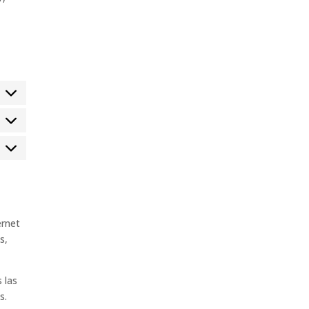
stadísticas
arketing
ernet
s,
 las
s.