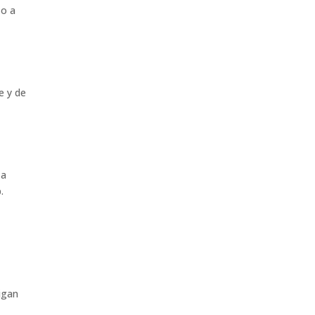
 o a
e y de
za
.
igan