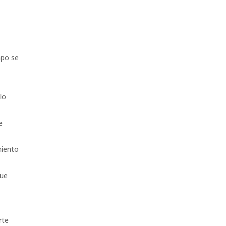
mpo se
lo
e
miento
que
rte