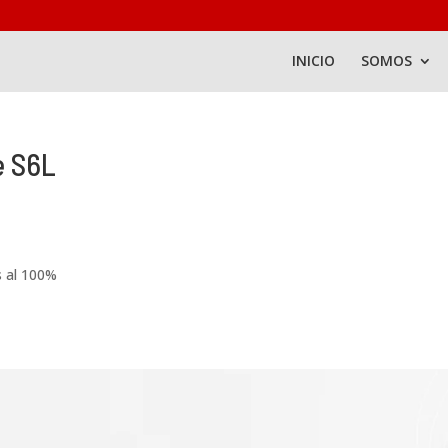
INICIO
SOMOS
e S6L
s al 100%