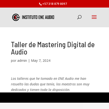
+57 318 879 8097
Taller de Mastering Digital de
Audio
por
admin
|
May 7, 2024
Los talleres que he tomado en ENE Audio me han
resuelto las dudas que tenía, los maestros son muy
dedicados y tienen toda la disposición.