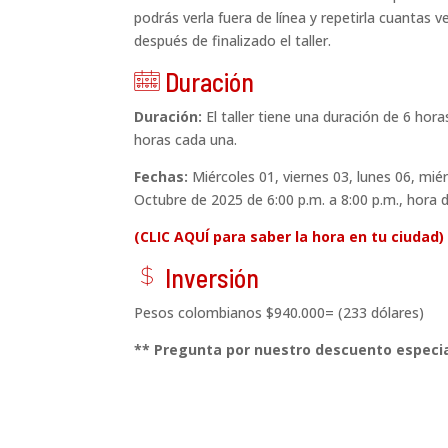
ok
podrás verla fuera de línea y repetirla cuantas 
2
después de finalizado el taller.
ic
on
Duración
ca
Duración:
El taller tiene una duración de 6 hora
le
horas cada una.
nd
Fechas:
Miércoles 01, viernes 03, lunes 06, mié
ar
Octubre de 2025 de 6:00 p.m. a 8:00 p.m., hora 
he
ar
(CLIC AQUÍ para saber la hora en tu ciudad)
t
Inversión
ic
do
on
Pesos colombianos
$940.000= (233 dólares)
lla
r
** Pregunta por nuestro descuento especi
ic
on