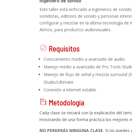
Ingeniero de sonido
Este taller está enfocado a ingenieros de sonid
sonidistas, editores de sonido y personas inter
configurar y mezclar en la última tecnología de
Atmos, para productos audiovisuales.
Requisitos
ch
Conocimiento medio a avanzado de audio.
ec
Manejo medio a avanzado de Pro Tools Studi
k
Manejo de flujo de señal y mezcla surround (5
cir
Studio/Ultimate.
cl
Conexión a internet estable.
e
ic
Metodología
on
no
Cada clase se iniciará con la explicación del te
te
mostrando de una forma práctica los mejores 
bo
NO PERDERÁS NINGUNA CLASE.
Si no puedes as